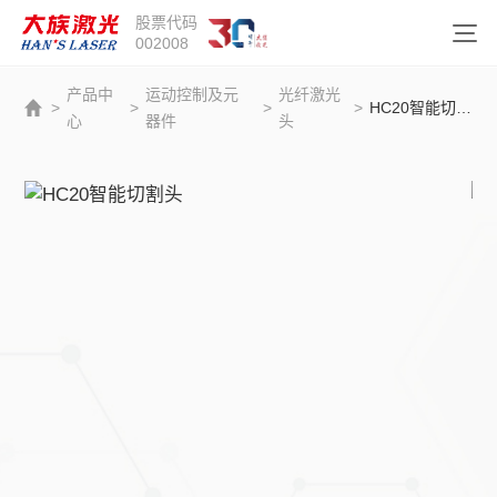
股票代码
002008
产品中
运动控制及元
光纤激光
>
>
>
>
HC20智能切割头
心
器件
头