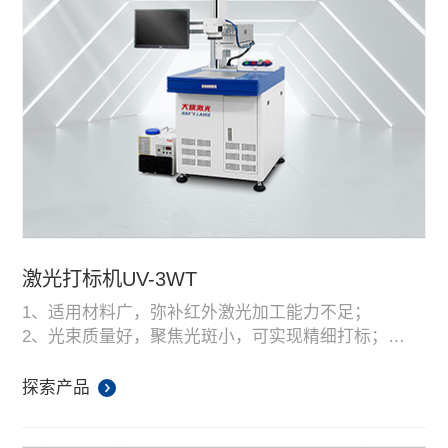
激光打标机UV-3WT
1、适用材料广，弥补红外激光加工能力不足；
2、光束质量好，聚焦光斑小，可实现精细打标；
3、热影响区域小，避免被加工材料损伤，成品率高；
4、无需耗材，使用成本及维护费用低；
探索产品
5、整机性能稳定，可长期运行；
6、一键开关机，操作简便。