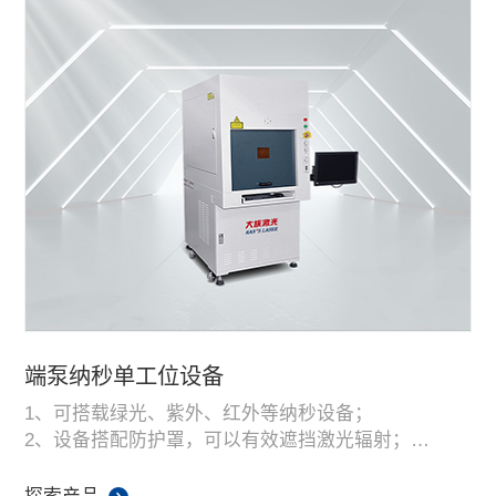
端泵纳秒单工位设备
1、可搭载绿光、紫外、红外等纳秒设备；
2、设备搭配防护罩，可以有效遮挡激光辐射；
3、设备内部可以搭载视觉定位、XY平台、以及其他
配置。