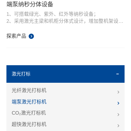
端泵纳秒分体设备
1、可搭载绿光、紫外、红外等纳秒设备；
2、采用激光主梁和机柜分体式设计，增加整机架设的
自由度，可以配合客户自动化生产；
3、设备体积小，节省空间；
探索产品
4、可以根据需求灵活配置视觉、升降体等其他模块。
激光打标
光纤激光打标机
端泵激光打标机
CO₂激光打标机
超快激光打标机