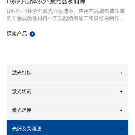
U系列-固体紫外激光器泵浦源
U系列-固体紫外激光器泵浦源，应用在高端制造领域
的非金属脆性材料中实现超精细加工和微结构制作。
产品波长涵盖808-878nm，功率涵盖30W-175W，光
纤芯径200-400um。产品以高亮度、高功率、高性价
探索产品
比，在固体紫外激光器泵浦源领域处于行业领先水
平。
激光打标
激光切割
激光焊接
光纤及泵浦源