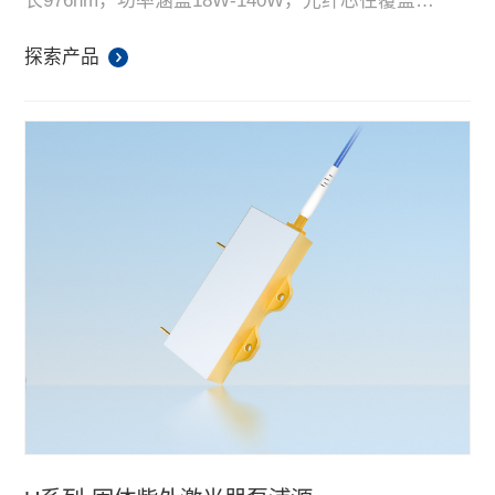
长976nm，功率涵盖18W-140W，光纤芯径覆盖
105um。产品以高亮度、高功率、高性价比，在超快
激光器泵浦源领域处于行业领先水平。
探索产品