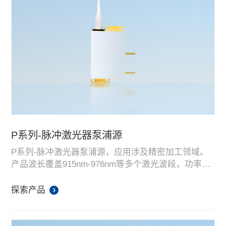
P系列-脉冲激光器泵浦源
P系列-脉冲激光器泵浦源，应用涉及精密加工领域。
产品波长覆盖915nm-976nm等多个激光波段，功率涵
盖10W-350W，光纤芯径覆盖105um-135um等多个芯
径。产品以高亮度、高功率、高性价比，在脉冲激光
探索产品
器泵浦源领域处于行业领先水平。