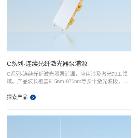
C系列-连续光纤激光器泵浦源
C系列-连续光纤激光器泵浦源，应用涉及激光加工领
域。产品波长覆盖915nm-976nm等多个激光波段，功
率涵盖185W-1300W，光纤芯径覆盖135um-220um等
多个芯径。产品以高亮度、高功率、高性价比，在连
探索产品
续光纤激光器泵浦源领域处于行业领先水平。