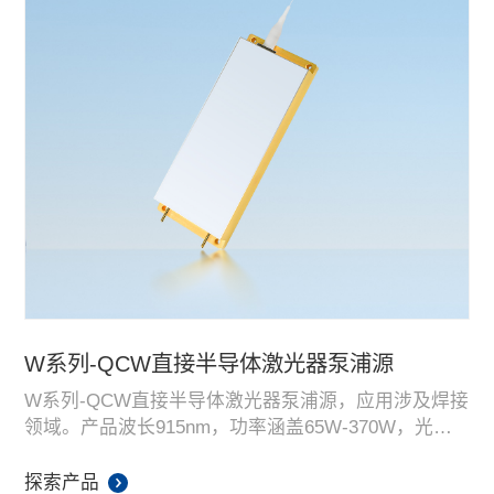
W系列-QCW直接半导体激光器泵浦源
W系列-QCW直接半导体激光器泵浦源，应用涉及焊接
领域。产品波长915nm，功率涵盖65W-370W，光纤
芯径覆盖135um-220um等多个芯径。产品以高亮度、
高功率、高性价比，在QCW直接半导体激光器泵浦源
探索产品