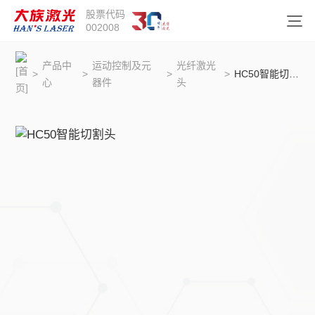
股票代码
002008
产品中
运动控制及元
光纤激光
>
>
>
>
HC50智能切割头
心
器件
头