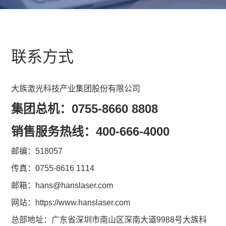
联系方式
大族激光科技产业集团股份有限公司
集团总机：0755-8660 8808
销售服务热线：400-666-4000
邮编：518057
传真：0755-8616 1114
邮箱：hans@hanslaser.com
网站：https://www.hanslaser.com
总部地址：广东省深圳市南山区深南大道9988号大族科