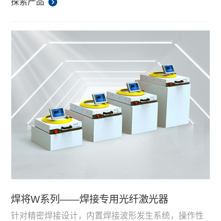
器可以极大的改善黄金、紫铜等高反材料焊接效果，
探索产品
在连接器应用中优势明显。
焊将W系列——焊接专用光纤激光器
针对精密焊接设计，内置焊接波形发生系统，操作性