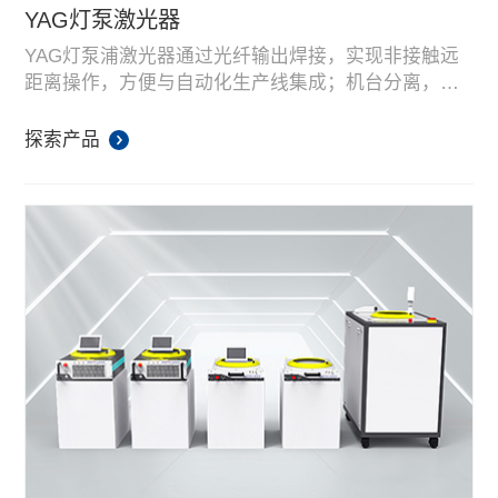
YAG灯泵激光器
YAG灯泵浦激光器通过光纤输出焊接，实现非接触远
距离操作，方便与自动化生产线集成；机台分离，安
置灵活；激光器具有能量分光、时间分光、高速分光
或兼有分能分时功能，可实现多光束同时加工及多工
探索产品
位加工，提高生产效率；激光光斑小，焊点平整、光
滑、美观、焊后无需处理，只需简单处理工序。