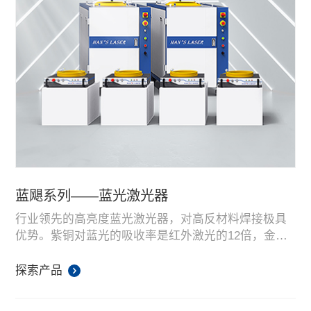
蓝飓系列——蓝光激光器
行业领先的高亮度蓝光激光器，对高反材料焊接极具
优势。紫铜对蓝光的吸收率是红外激光的12倍，金对
蓝光的吸收率是红外光的20倍，超高吸收率充分保证
了焊接过程稳定性，焊接良率高。
探索产品