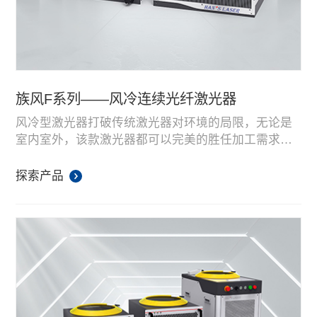
族风F系列——风冷连续光纤激光器
风冷型激光器打破传统激光器对环境的局限，无论是
室内室外，该款激光器都可以完美的胜任加工需求。
该激光器光束质量好，加工能力强，具有更强的抗高
反能力，同时拥有连续和调制出光模式，可以保证产
探索产品
品焊接、切割等加工一致性。目前，该款激光器广泛
应用于手持激光焊接、清洗、填丝焊接、切割、除
草、清障等领域。