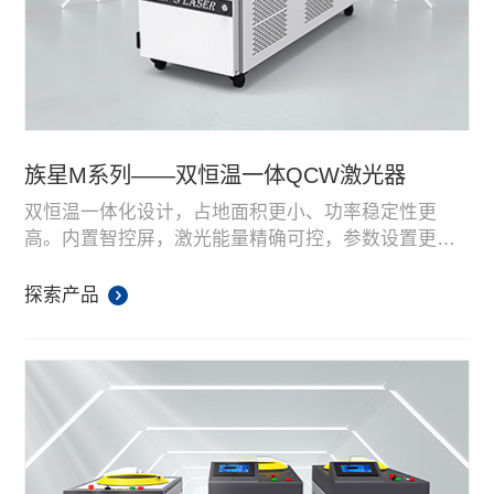
族星M系列——双恒温一体QCW激光器
双恒温一体化设计，占地面积更小、功率稳定性更
高。内置智控屏，激光能量精确可控，参数设置更为
简洁。同时，该系列产品具有更高的平均功率和激光
频率，可以满足更高速度焊接需求。采用先进的光斑
探索产品
匀化技术，焊接稳定性非常好。