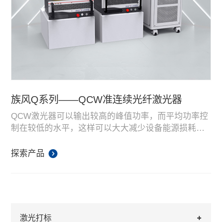
族风Q系列——QCW准连续光纤激光器
QCW激光器可以输出较高的峰值功率，而平均功率控
制在较低的水平，这样可以大大减少设备能源损耗，
它可以降低材料加工过程中的变形、氧化等缺陷。具
有脉冲和连续出光模式，可用于点焊、断续焊、密封
探索产品
焊、切割、打孔等。
激光打标