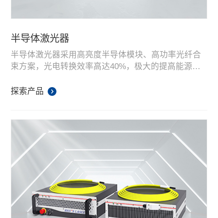
半导体激光器
半导体激光器采用高亮度半导体模块、高功率光纤合
束方案，光电转换效率高达40%，极大的提高能源利
用率。同时“平顶”能量分布，焊接过程主要以热导焊为
主，焊接过程稳定，焊缝平滑美观。该系列主要用于
探索产品
锡焊、塑料焊、金属焊接等。