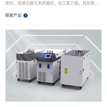
更好。该激光器光束质量好，加工能力强，具有更强
的抗高反能力，同时拥有连续和调制出光模式，可以
保证产品焊接一致性。目前，该款激光器广泛应用于
探索产品
3D打印、焊接、填丝焊接等。