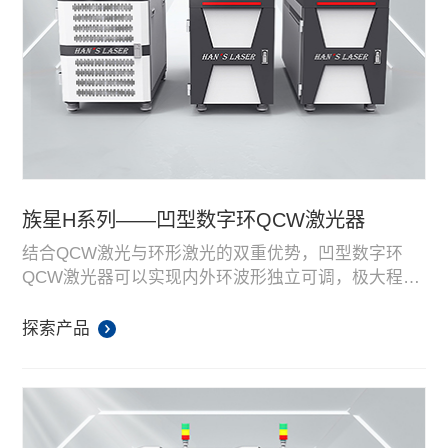
族星H系列——凹型数字环QCW激光器
结合QCW激光与环形激光的双重优势，凹型数字环
QCW激光器可以实现内外环波形独立可调，极大程度
减少焊接飞溅、气孔等缺陷，焊点一致性高。搭配独
特的输出光斑配比，可以实现紫铜、铝合金等高反材
探索产品
料的精密焊接。