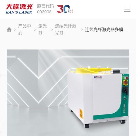
股票代码
002008
产品中
激光
连续光纤激
>
>
>
>
连续光纤激光器多模组系列20kW
心
器
光器