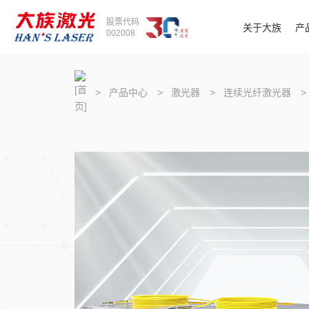
股票代码
关于大族
产
002008
>
产品中心
>
激光器
>
连续光纤激光器
>