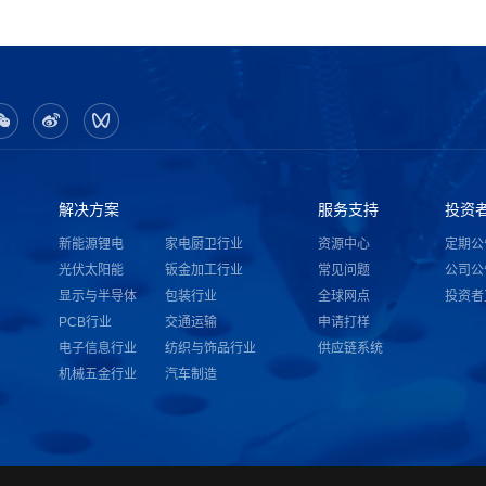
解决方案
服务支持
投资
新能源锂电
家电厨卫行业
资源中心
定期公
光伏太阳能
钣金加工行业
常见问题
公司公
显示与半导体
包装行业
全球网点
投资者
PCB行业
交通运输
申请打样
电子信息行业
纺织与饰品行业
供应链系统
机械五金行业
汽车制造