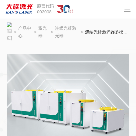
股票代码
002008
产品中
激光
连续光纤激
>
>
>
>
连续光纤激光器多模组系列12000-150000W
心
器
光器