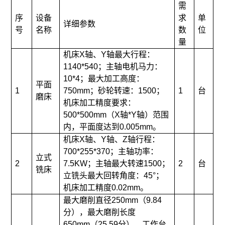
需
序
设备
求
单
详细参数
号
名称
数
位
量
机床X轴、Y轴最大行程：
1140*540；主轴电机马力：
10*4；最大加工高度：
平面
1
750mm；砂轮转速：1500；
1
台
磨床
机床加工精度要求：
500*500mm（X轴*Y轴）范围
内，平面度达到0.005mm。
机床X轴、Y轴、Z轴行程：
700*255*370；主轴功率：
立式
2
7.5KW；主轴最大转速1500；
2
台
铣床
立铣头最大回转角度：45°；
机床加工精度0.02mm。
最大磨削直径250mm（9.84
分），最大磨削长度
650mm（25.59分），工作台