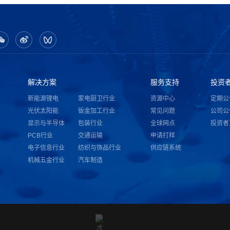
解决方案
服务支持
投资
新能源锂电
家电厨卫行业
资源中心
定期公
光伏太阳能
钣金加工行业
常见问题
公司公
显示与半导体
包装行业
全球网点
投资者
PCB行业
交通运输
申请打样
电子信息行业
纺织与饰品行业
供应链系统
机械五金行业
汽车制造