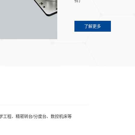
件）
有框架力矩电机具有多种位置反
峰值转矩最大5500Nm，大转矩
了解更多
系列多，有内转子、外转子、多
可定制设计，包括绕组定制、加
学工程、精密转台/分度台、数控机床等