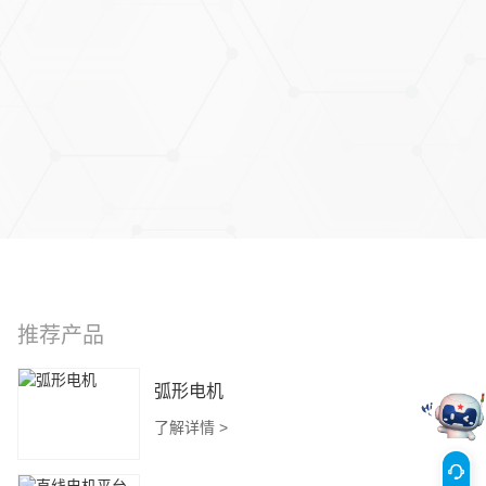
馈可供选择，包括自主研发的绝对式编码器
可进行水冷
种中通孔结构
密封与刹车结构
推荐产品
弧形电机
了解详情 >