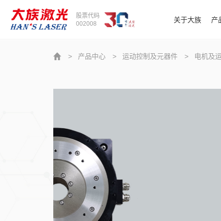
股票代码
关于大族
产
002008
>
产品中心
>
运动控制及元器件
>
电机及