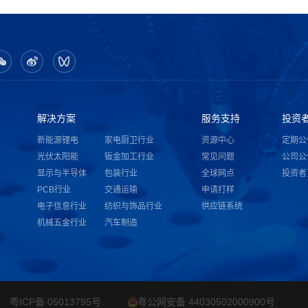
解决方案
服务支持
投资
新能源锂电
家电厨卫行业
资源中心
定期公
光伏太阳能
钣金加工行业
常见问题
公司公
显示与半导体
包装行业
全球网点
投资者
PCB行业
交通运输
申请打样
电子信息行业
纺织与饰品行业
供应链系统
机械五金行业
汽车制造
粤ICP备 05013795号
粤公网安备 44030502000900号