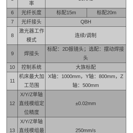
率
6
光纤长度
标配15m
标配20m
7
光纤接头
QBH
激光器工作
8
连续/调制
模式
标配：2D振镜头；选配：摆动焊接
9
焊接头
头
10
控制系统
大族标配
机床最大加
X轴：1000mm，Y轴：800mm，Z
11
工范围
轴：500mm
X/Y/Z单轴
12
直线模组定
±0.02mm
位精度
X/Y/Z单轴
13
直线模组最
250mm/s