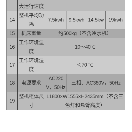
大运行速度
整机平均功
14
7.5kwh
9.5kwh
14.5kw
19kwh
耗
15
机床重量
约500kg（不含冷水机）
工作环境温
16
10～40℃
度
工作环境湿
17
＜70 ℃
度
AC220
18
电源要求
三相、AC380V，50Hz
V，50Hz
整机柜体尺
L1800×W1555×H2435mm（不含三
19
寸
色灯和悬臂高度）