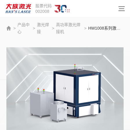
股票代码
002008
产品中
激光焊
高功率激光焊
>
>
>
>
HW1008系列激光焊接机
心
接
接机