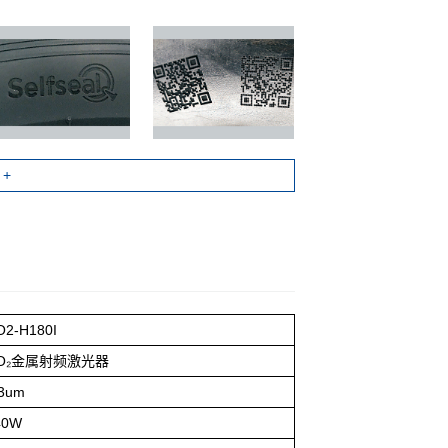
+
O2-H180I
O₂金属射频激光器
.3um
40W