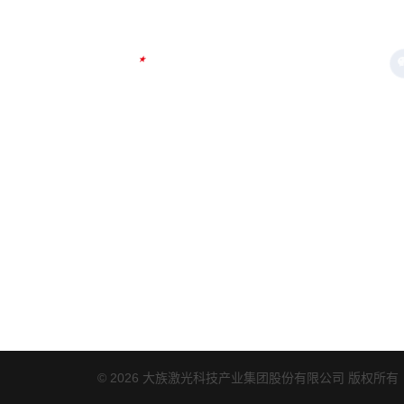
关注大族：
关于大族
产品中心
集团成员
激光打标
运动控制及元器件
研发创新
激光切割
专用设备
发展历程
激光焊接
全球布局
光纤及泵浦源
影像大族
激光器
可持续发展
加入我们
© 2026 大族激光科技产业集团股份有限公司 版权所有