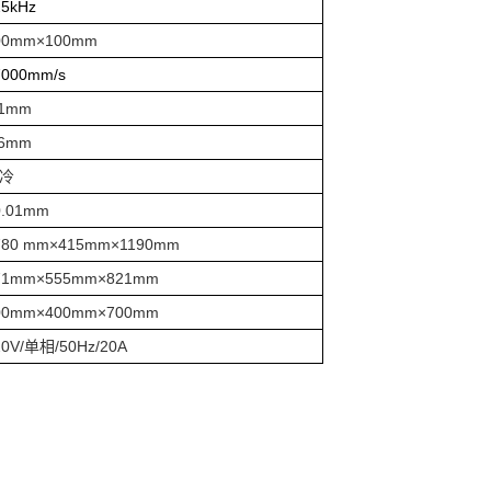
25kHz
00mm×100mm
7000mm/s
.1mm
.6mm
冷
0.01mm
780 mm×415mm×1190mm
71mm×555mm×821mm
00mm×400mm×700mm
20V/单相/50Hz/20A