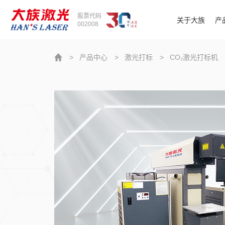
股票代码
关于大族
产
002008
>
产品中心
>
激光打标
>
CO₂激光打标机