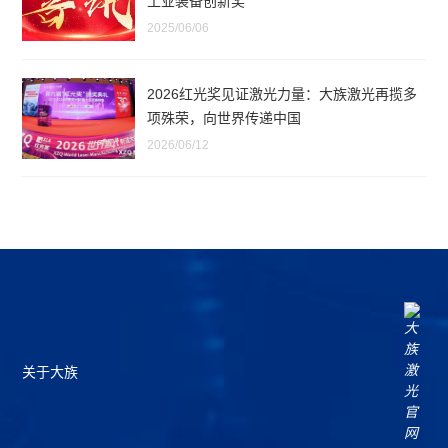
工业装备创新奖
2025/06/06
2026红光奖见证激光力量：大族激光再揽多
项殊荣，向世界传递中国
2026/06/12
关于大族