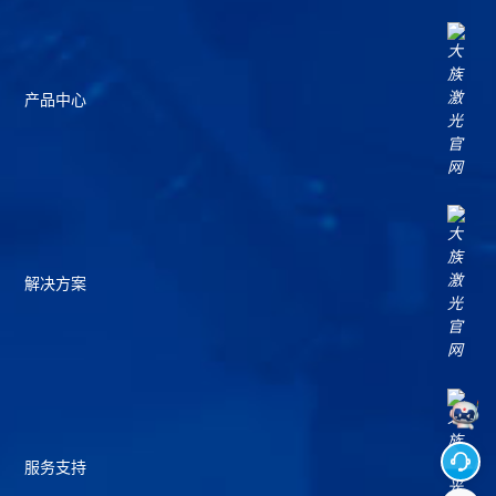
产品中心
解决方案
服务支持