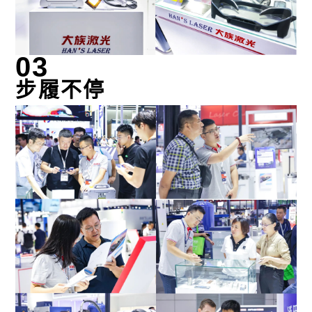
0
3
步履不停