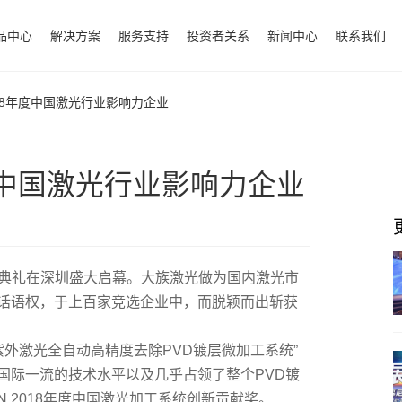
品中心
解决方案
服务支持
投资者关系
新闻中心
联系我们
18年度中国激光行业影响力企业
度中国激光行业影响力企业
颁奖典礼在深圳盛大启幕。大族激光做为国内激光市
话语权，于上百家竞选企业中，而脱颖而出斩获
外激光全自动高精度去除PVD镀层微加工系统”
国际一流的技术水平以及几乎占领了整个PVD镀
N 2018年度中国激光加工系统创新贡献奖。