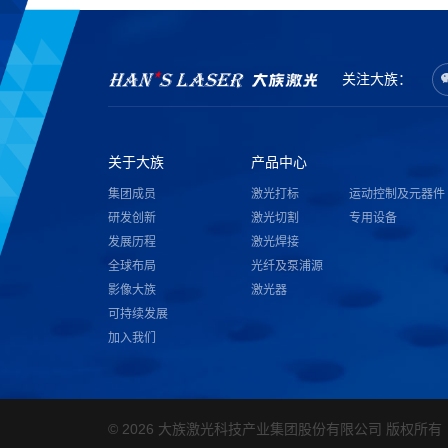
关注大族：
关于大族
产品中心
集团成员
激光打标
运动控制及元器件
研发创新
激光切割
专用设备
发展历程
激光焊接
全球布局
光纤及泵浦源
影像大族
激光器
可持续发展
加入我们
© 2026 大族激光科技产业集团股份有限公司 版权所有