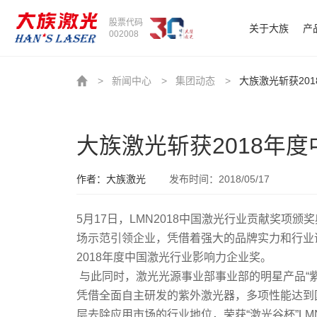
股票代码
关于大族
产
002008
>
新闻中心
>
集团动态
>
大族激光斩获20
大族激光斩获2018年
作者：大族激光
发布时间：2018/05/17
5月17日，LMN2018中国激光行业贡献奖项
场示范引领企业，凭借着强大的品牌实力和行业
2018年度中国激光行业影响力企业奖。
与此同时，激光光源事业部事业部的明星产品“紫
凭借全面自主研发的紫外激光器，多项性能达到
层去除应用市场的行业地位，荣获“激光谷杯”LM