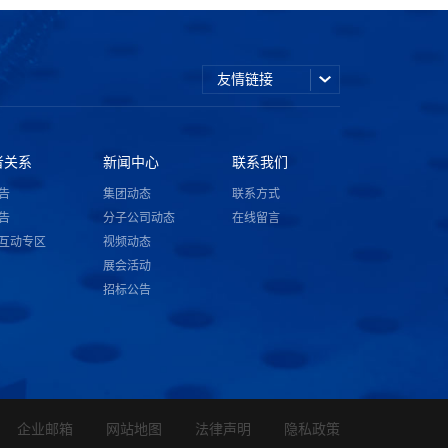
友情链接
者关系
新闻中心
联系我们
告
集团动态
联系方式
告
分子公司动态
在线留言
互动专区
视频动态
展会活动
招标公告
企业邮箱
网站地图
法律声明
隐私政策