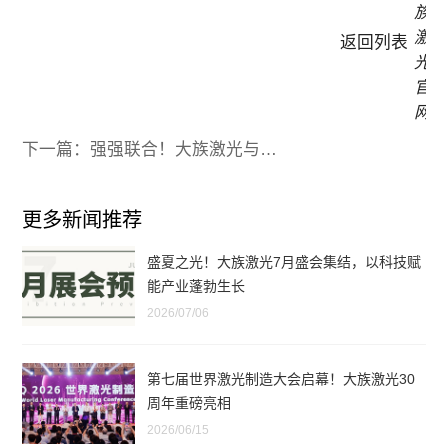
返回列表
下一篇：强强联合！大族激光与汇川技术签署战略合作协议
更多新闻推荐
盛夏之光！大族激光7月盛会集结，以科技赋
能产业蓬勃生长
2026/07/06
第七届世界激光制造大会启幕！大族激光30
周年重磅亮相
2026/06/15