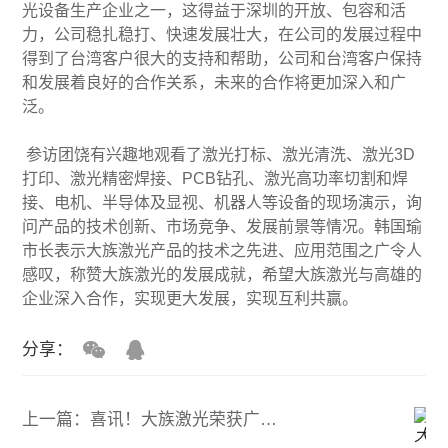
光设备生产企业之一，这得益于深圳的开放、包容和活
力，公司稳扎稳打、快速发展壮大，在公司的发展过程中
得到了台湾客户很大的支持和帮助，公司和台湾客户保持
和发展着良好的合作关系，未来的合作将更加深入和广
泛。
参访团饶有兴趣地观看了激光打标、激光清洗、激光3D
打印、激光精密焊接、PCB钻孔、激光高功率切割和焊
接、电机、半导体及显视、机器人等设备的现场演示，询
问产品的技术创新、市场竞争、发展前景等情况。韩国瑜
市长表示大族激光产品的技术之先进、应用范围之广令人
感叹，称赞大族激光的发展成就，希望大族激光与高雄的
企业深入合作，实现更大发展，实现互利共赢。
分享：
上一篇：喜讯！大族激光荣获广东省科技进步奖一等奖