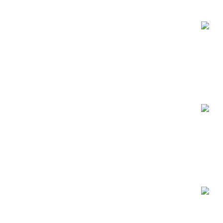
关于大族
产品中心
解决方案