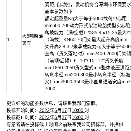
调距, 自动挡，发动机符合深圳市环保要
基本参数如下：
额定起重量Kg大于等于5000载荷中心距
mm600-700动力形式柴油轮胎类型实心
爬坡能力（满/空载）%35-45/15-25最大
大5吨柴油
1
（满载）KN60-70门架最大起升高度mm
叉车
架升高2.8-3.2米承载能力kg大于等于500
全高（货叉落地时）mm2400-2600门架
（前倾/后倾）6°-10°/ 10°-12°货叉长度
mm1850-2050货叉型式mm整体液压调
转弯半径mm200-300最小转弯半径（标
叉）mm3000-3500最小直角通道宽度mm5
7000
更详细的功能参数信息，请联系我部门索取。
投标开始时间：
2022
年
6
月
17
日
10:00
时
投标截止时间：
2022
年
6
月
27
日
16:00
时
有意者请在投标截止时间之前联系我公司招标部，并提供