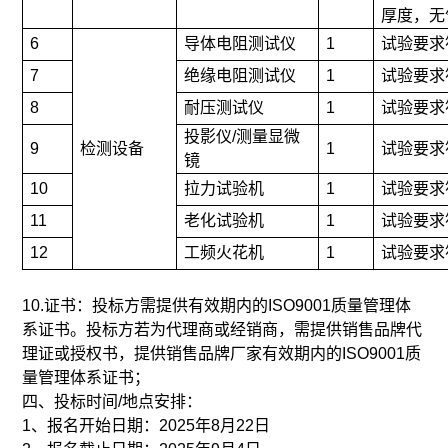
厚度，无
6
导体电阻测试仪
1
试验要求符合
7
绝缘电阻测试仪
1
试验要求符合
8
耐压测试仪
1
试验要求符合
投影仪/测量显微
9
检测设备
1
试验要求符合
镜
10
拉力试验机
1
试验要求符合
11
老化试验机
1
试验要求符合
12
工频火花机
1
试验要求符合
10.证书：投标方需提供有效期内的ISO9001质量管理体
系证书。投标方若为代理商或经销商，需提供销售品牌代
理证或授权书，提供销售品牌厂家有效期内的ISO9001质
量管理体系证书；
四、投标时间/地点安排：
1、报名开始日期：2025年8月22日