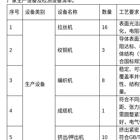
厂家生产设备及检测设备清单。
序号
设备类别
设备名称
数量
工艺要求
表面光洁
1
拉丝机
16
化，电阻
导体表面
阻达标、
2
绞铜机
3
体结构（
合国标规
稳定、可
覆盖率并
3
编织机
8
生产设备
性、结构
量。
符合不同
距、张力
4
成缆机
1
需圆整紧
好，电气
挤出紧密
5
挤出/押出机
10
符合GB/