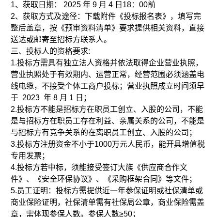
1、获取日期： 2025 年 9 月 4 日18：00前
2、获取方式及途径：下载附件《投标报名表》，填写完
整后盖章，按《预审资料清单》要求提供相关资料，直接
送达或邮寄至招标方联系人。
三、投标人的资格要求:
1.投标方需具有独立法人资格并依法取得企业营业执照，
营业执照处于有效期内、运营正常，经营范围必须涵盖电
线电缆，不接受个体工商户投标；营业执照成立时间须早
于 2023 年 8 月 1 日；
2.投标方不能是招标方在职员工创立、入股的公司，不能
是与招标方在职员工存在利益、亲属关系的公司，不能是
与招标方有竞争关系的在离职员工创立、入股的公司；
3.投标方注册资金不小于1000万元人民币，能开具增值税
专用发票；
4.投标方若中标，须能接受签订大族《供应商合作文
件》、《安全环保协议》、《采购框架合同》等文件；
5.员工证明：投标方需提供近一年参保证明或社保清单或
商业保险证明，社保清单需有社保局公章，商业保险需盖
章，需体现参保人数。参保人数≥50；