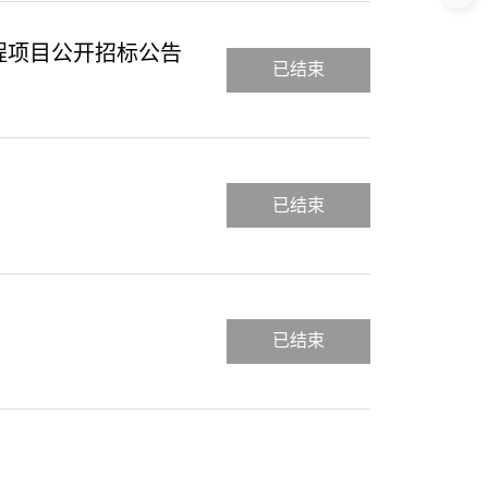
程项目公开招标公告
已结束
已结束
已结束