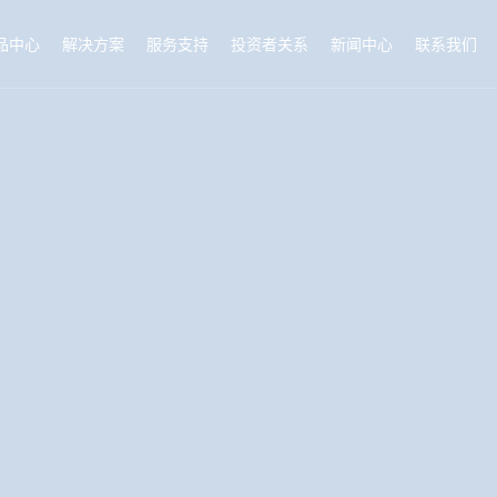
品中心
解决方案
服务支持
投资者关系
新闻中心
联系我们