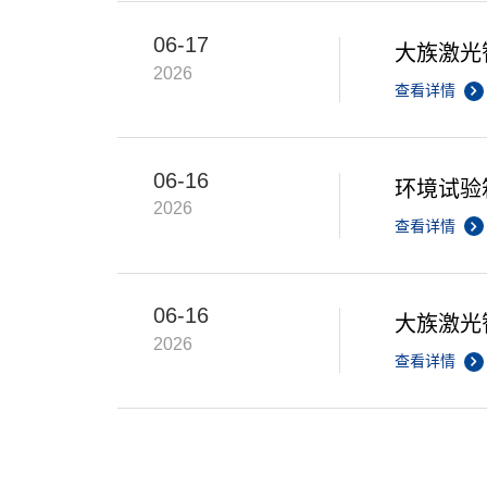
06-17
大族激光
2026
查看详情
06-16
环境试验
2026
查看详情
06-16
大族激光
2026
查看详情